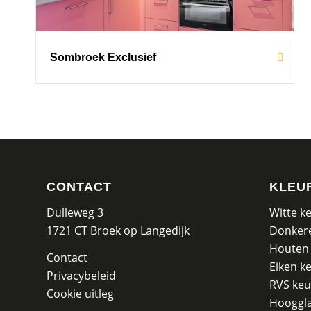
Sombroek Exclusief
CONTACT
KLEU
Dulleweg 3
Witte k
1721 CT Broek op Langedijk
Donker
Houten
Contact
Eiken k
Privacybeleid
RVS ke
Cookie uitleg
Hooggl