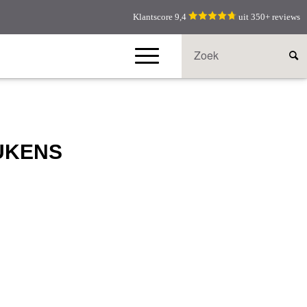
Klantscore 9,4
uit 350+ reviews
UKENS