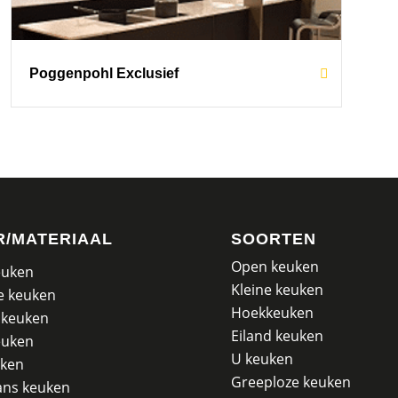
Poggenpohl Exclusief
R/MATERIAAL
SOORTEN
Open keuken
euken
Kleine keuken
e keuken
Hoekkeuken
 keuken
Eiland keuken
euken
U keuken
uken
Greeploze keuken
ans keuken