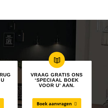
ERUG
VRAAG GRATIS ONS
 U
‘SPECIAAL BOEK
VOOR U’ AAN.
Boek aanvragen