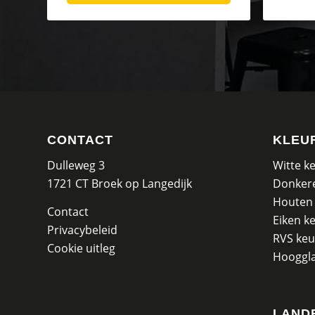
CONTACT
KLEU
Dulleweg 3
Witte k
1721 CT Broek op Langedijk
Donker
Houten
Contact
Eiken k
Privacybeleid
RVS ke
Cookie uitleg
Hooggl
LAND