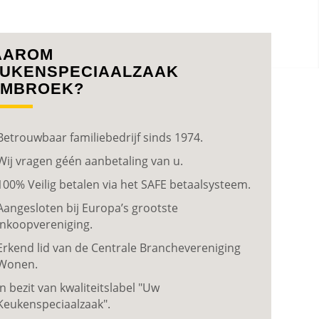
AAROM
UKENSPECIAALZAAK
MBROEK?
Betrouwbaar familiebedrijf sinds 1974.
Wij vragen géén aanbetaling van u.
100% Veilig betalen via het SAFE betaalsysteem.
Aangesloten bij Europa’s grootste
inkoopvereniging.
Erkend lid van de Centrale Branchevereniging
Wonen.
In bezit van kwaliteitslabel "Uw
Keukenspeciaalzaak".