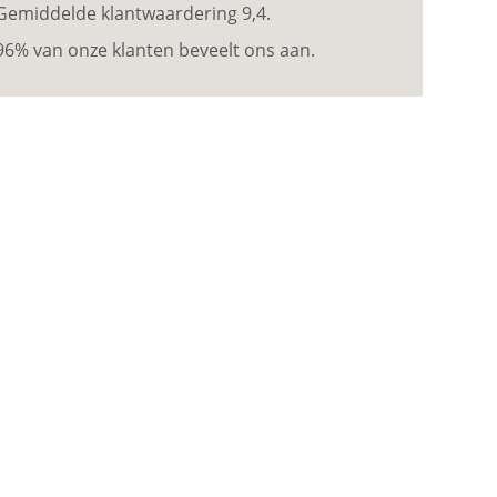
Gemiddelde klantwaardering 9,4.
96% van onze klanten beveelt ons aan.