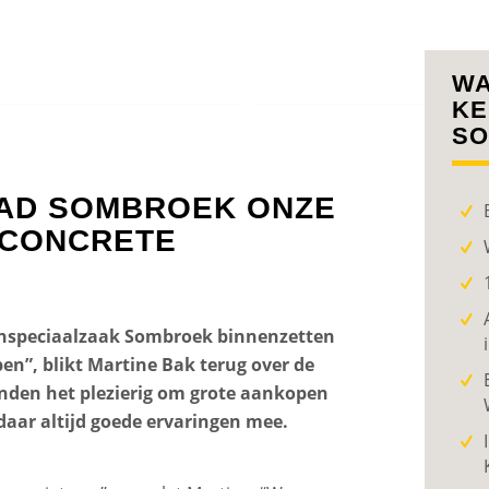
W
KE
SO
HAD SOMBROEK ONZE
 CONCRETE
enspeciaalzaak Sombroek binnenzetten
en”, blikt Martine Bak terug over de
nden het plezierig om grote aankopen
 daar altijd goede ervaringen mee.