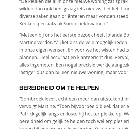
“De keuken die al in onze nieuwe woning zat sprak o
wilden dan ook heel graag iets nieuws, het liefst 
diverse zaken gaan oriënteren maar vonden steeds 
Keukenspeciaalzaak Sombroek kwamen.”
“Meteen bij ons het eerste bezoek heeft Jolanda B
Martine verder. “Zij liet ons de vele mogelijkhede
in onze eigen wensen. En voor we het wisten had z
plannen. Heel accuraat en klantgericht dus. Vervol
alles ingemeten. Een nogal precisie werkje aange
lastiger dus dan bij een nieuwe woning, maar voor 
BEREIDHEID OM TE HELPEN
“Sombroek levert echt een meer dan uitstekend pro
vervolgt Martine. ‘‘Toen bijvoorbeeld bleek dat er
Patrick gelijk langs en loste hij het ter plekke op. 
bereidheid om gelijk te helpen toch wel erg plezier
kopen bij een ervaren leverancier. Zo’n hoge servi