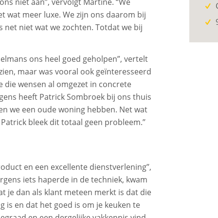
ns niet aan’’, vervolgt Martine. “We
met wat meer luxe. We zijn ons daarom bij
net niet wat we zochten. Totdat we bij
oelmans ons heel goed geholpen”, vertelt
n zien, maar was vooral ook geïnteresseerd
e die wensen al omgezet in concrete
gens heeft Patrick Sombroek bij ons thuis
zien we een oude woning hebben. Net wat
Patrick bleek dit totaal geen probleem.’’
duct en een excellente dienstverlening’’,
 ergens iets haperde in de techniek, kwam
Wat je dan als klant meteen merkt is dat die
ig is en dat het goed is om je keuken te
cegraad en een dergelijke vakkennis vind