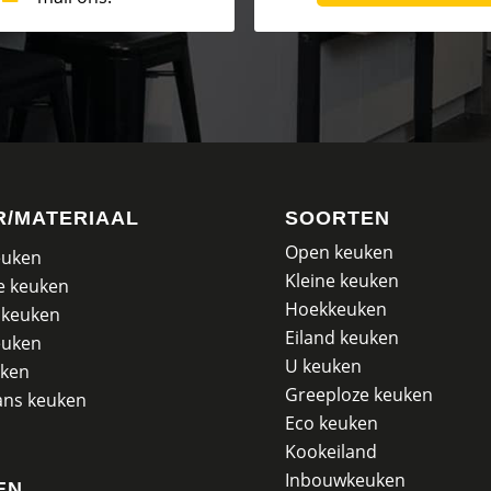
R/MATERIAAL
SOORTEN
Open keuken
euken
Kleine keuken
e keuken
Hoekkeuken
 keuken
Eiland keuken
euken
U keuken
uken
Greeploze keuken
ans keuken
Eco keuken
Kookeiland
Inbouwkeuken
EN