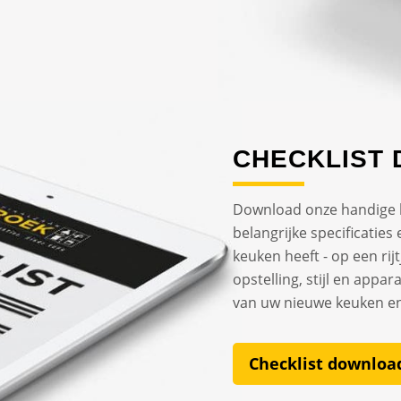
CHECKLIST
Download onze handige ke
belangrijke specificatie
keuken heeft - op een rijt
opstelling, stijl en app
van uw nieuwe keuken e
Checklist downloa