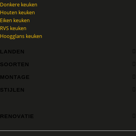
keuken.
Donkere keuken
Houten keuken
Eiken keuken
Lees meer referenties
RVS keuken
Hoogglans keuken
LANDEN
SOORTEN
Bel of mail ons gerust
MONTAGE
STIJLEN
RENOVATIE