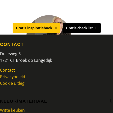
Gratis inspiratieboek
Gratis checklist
CONTACT
Dulleweg 3
Volgende
1721 CT Broek op Langedijk
Nico en Marion
Contact
Privacybeleid
Oud en vertrouwd bij
Cookie uitleg
Keukenspeciaalzaak
Sombroek.
KLEUR/MATERIAAL
De wens was een moderne,
strakke en praktische
Witte keuken